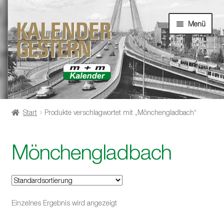
Zur
Zum
Menü
Navigation
Inhalt
springen
springen
Unterm
Startseite
öffnen
Start
Produkte verschlagwortet mit „Mönchengladbach“
Unterm
Shop
öffnen
Mönchengladbach
Einzelnes Ergebnis wird angezeigt