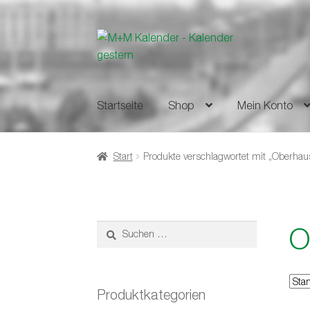
Zur
Zum
Navigation
Inhalt
springen
springen
Startseite
Shop
Mein Konto
Start
Produkte verschlagwortet mit „Oberhau
O
Suchen
nach:
Produktkategorien