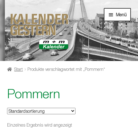
Zur
Zum
Menü
Navigation
Inhalt
springen
springen
Unterm
Startseite
öffnen
Start
Produkte verschlagwortet mit „Pommern“
Unterm
Shop
öffnen
Pommern
Einzelnes Ergebnis wird angezeigt