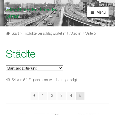
Zur
Zum
Menü
Navigation
Inhalt
springen
springen
Unterm
Startseite
öffnen
Start
Produkte verschlagwortet mit „Städte“
Seite 5
Unterm
Shop
öffnen
Städte
49–54 von 54 Ergebnissen werden angezeigt
1
2
3
4
5