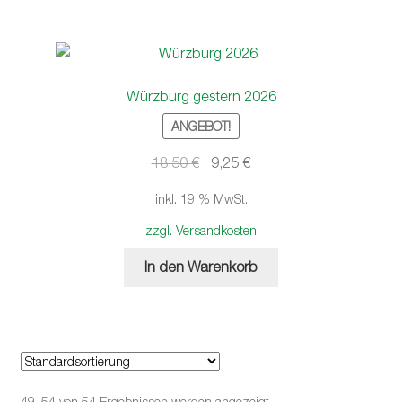
Würzburg gestern 2026
ANGEBOT!
Ursprünglicher
Aktueller
18,50
€
9,25
€
Preis
Preis
inkl. 19 % MwSt.
war:
ist:
18,50 €
9,25 €.
zzgl. Versandkosten
In den Warenkorb
49–54 von 54 Ergebnissen werden angezeigt