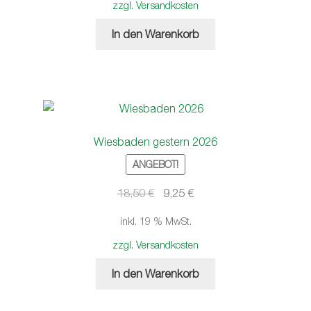
zzgl. Versandkosten
In den Warenkorb
Wiesbaden gestern 2026
ANGEBOT!
Ursprünglicher
Aktueller
18,50
€
9,25
€
Preis
Preis
inkl. 19 % MwSt.
war:
ist:
18,50 €
9,25 €.
zzgl. Versandkosten
In den Warenkorb