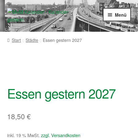
Zur
Zum
Menü
Navigation
Inhalt
springen
springen
Startseite
Start
Städte
Essen gestern 2027
Shop
Essen gestern 2027
18,50
€
inkl. 19 % MwSt.
zzgl. Versandkosten