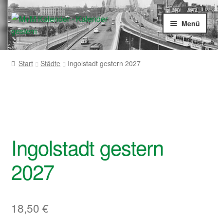
Zur
Zum
Menü
Navigation
Inhalt
springen
springen
Startseite
Start
Städte
Ingolstadt gestern 2027
Shop
Ingolstadt gestern
2027
18,50
€