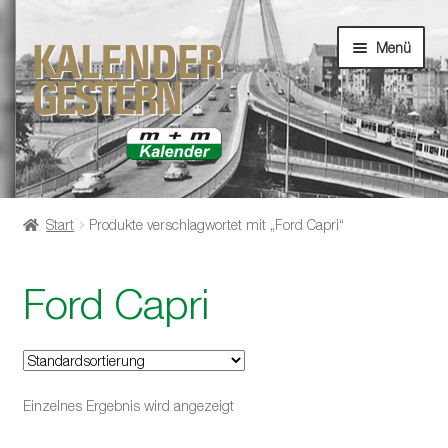
Zur
Zum
Menü
Navigation
Inhalt
springen
springen
Unterm
Startseite
öffnen
Start
Produkte verschlagwortet mit „Ford Capri“
Unterm
Shop
öffnen
Ford Capri
Einzelnes Ergebnis wird angezeigt