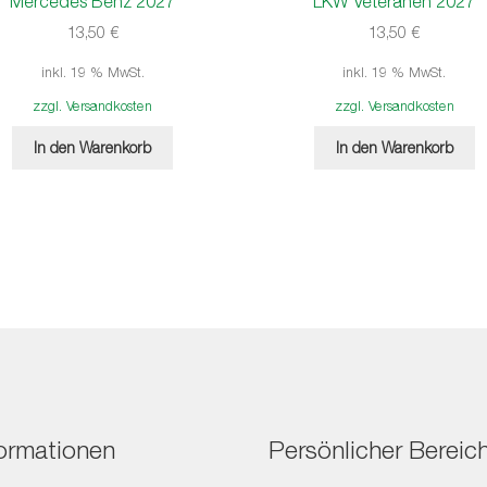
Mercedes Benz 2027
LKW Veteranen 2027
13,50
€
13,50
€
inkl. 19 % MwSt.
inkl. 19 % MwSt.
zzgl. Versandkosten
zzgl. Versandkosten
In den Warenkorb
In den Warenkorb
formationen
Persönlicher Bereic