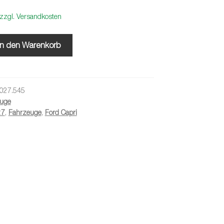
zzgl. Versandkosten
In den Warenkorb
027.545
uge
27
,
Fahrzeuge
,
Ford Capri