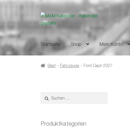
Zur
Zum
Navigation
Inhalt
springen
springen
Startseite
Shop
Mein Konto
Start
Fahrzeuge
Ford Capri 2027
Suchen
nach:
Produktkategorien